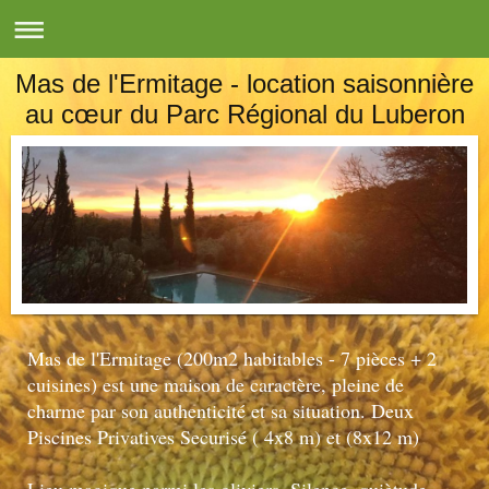
Mas de l'Ermitage - location saisonnière
au cœur du Parc Régional du Luberon
Mas de l'Ermitage (200m2 habitables - 7 pièces + 2
cuisines) est une maison de caractère, pleine de
charme par son authenticité et sa situation. Deux
Piscines Privatives Securisé ( 4x8 m) et (8x12 m)
Lieu magique parmi les oliviers. Silence, quiètude.